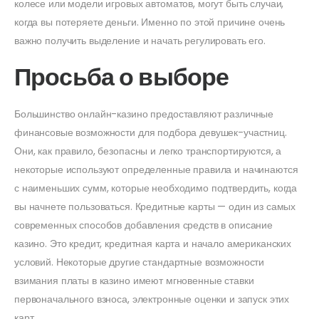
колесе или модели игровых автоматов, могут быть случаи,
когда вы потеряете деньги. Именно по этой причине очень
важно получить выделение и начать регулировать его.
Просьба о выборе
Большинство онлайн-казино предоставляют различные
финансовые возможности для подбора девушек-участниц.
Они, как правило, безопасны и легко транспортируются, а
некоторые используют определенные правила и начинаются
с наименьших сумм, которые необходимо подтвердить, когда
вы начнете пользоваться. Кредитные карты — один из самых
современных способов добавления средств в описание
казино. Это кредит, кредитная карта и начало американских
условий. Некоторые другие стандартные возможности
взимания платы в казино имеют мгновенные ставки
первоначального взноса, электронные оценки и запуск этих
карт.