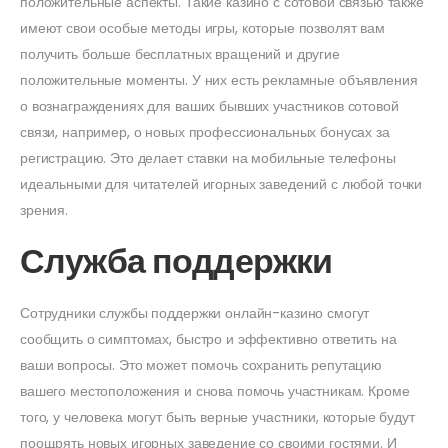
положительные аспекты. Такие казино с сотовой связью также
имеют свои особые методы игры, которые позволят вам
получить больше бесплатных вращений и другие
положительные моменты. У них есть рекламные объявления
о вознаграждениях для ваших бывших участников сотовой
связи, например, о новых профессиональных бонусах за
регистрацию. Это делает ставки на мобильные телефоны
идеальными для читателей игорных заведений с любой точки
зрения.
Служба поддержки
Сотрудники службы поддержки онлайн-казино смогут
сообщить о симптомах, быстро и эффективно ответить на
ваши вопросы. Это может помочь сохранить репутацию
вашего местоположения и снова помочь участникам. Кроме
того, у человека могут быть верные участники, которые будут
поощрять новых игорных заведение со своими гостями. И