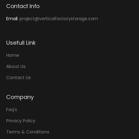
Contact Info
Email:
project@verticalfactorystorage.com
Usefull Link
Home
About Us
Contact Us
Company
Faq's
Privacy Policy
Terms & Conditions