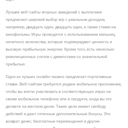
Лучшие веб-сайты игорных заведений с выплатами
предлагают широкий выбор игр с реальным доходом,
например, двадцать один, двадцать один, а также ставки на
кинофильмы. Игры проводятся с использованием мельниц
нечетного количества, которые подтверждают ценность и
высокую прибыльную энергию. Кроме того, есть несколько
революционных слотов с джекпотами со значительной
прибылью.
Одно из лучших онлайн-казино предлагает портативные
ставки. Веб-сайтам требуется редкое мобильное приложение,
чтобы вы могли участвовать в соответствующих играх на
своем мобильном телефоне или в продукте, когда вы это
делаете на жестком диске. Такие цели имеют свободу
действий и дают отличные дополнительные бонусы. Это
возврат денег, бесплатные перемещения и другие