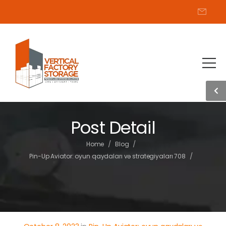
Post Detail
/
/
Home
Blog
/
Pin-Up Aviator: oyun qaydaları və strategiyaları 708