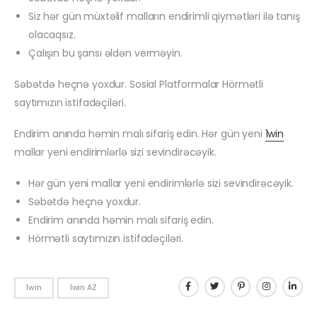
Siz hər gün müxtəlif malların endirimli qiymətləri ilə tanış
olacaqsız.
Çalışın bu şansı əldən verməyin.
Səbətdə heçnə yoxdur. Sosial Platformalar Hörmətli
saytımızın istifadəçiləri.
Endirim anında həmin malı sifariş edin. Hər gün yeni
1win
mallar yeni endirimlərlə sizi sevindirəcəyik.
Hər gün yeni mallar yeni endirimlərlə sizi sevindirəcəyik.
Səbətdə heçnə yoxdur.
Endirim anında həmin malı sifariş edin.
Hörmətli saytımızın istifadəçiləri.
1win
1win AZ