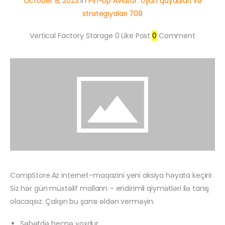
October 8, 2023
in
Pin-Up Aviator: oyun qaydaları və
strategiyaları 708
Vertical Factory Storage
0
Like Post
0
Comment
CompStore.Az internet-maqazini yeni aksiya həyata keçirir.
Siz hər gün müxtəlif malların – endirimli qiymətləri ilə tanış
olacaqsız. Çalışın bu şansı əldən verməyin.
Səbətdə heçnə yoxdur.