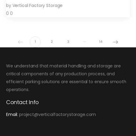
by
Vertical Factory Storage
0
0
…
1
2
3
14
We understand that material handling and storage are
critical components of any production process, and
efficient parking solutions are essential to ensure smooth
operations.
Contact Info
Email:
project@verticalfactorystorage.com