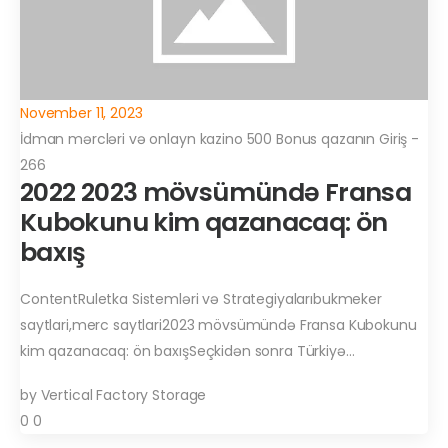
November 11, 2023
İdman mərcləri və onlayn kazino 500 Bonus qazanın Giriş -
266
2022 2023 mövsümündə Fransa
Kubokunu kim qazanacaq: ön
baxış
ContentRuletka Sistemləri və Strategiyalarıbukmeker
saytlari,merc saytlari2023 mövsümündə Fransa Kubokunu
kim qazanacaq: ön baxışSeçkidən sonra Türkiyə…
by
Vertical Factory Storage
0
0