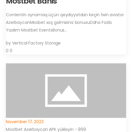
Mostbet Bahis
Contentin oynamaq üçün qeydiyyatdan keçin 1win aviator
AzerbaycanMosbet xoş gəlmisiniz bonusuDaha Fazla
Yazılım Mostbet EventsBonus…
by
Vertical Factory Storage
0
0
November 17, 2023
Mostbet Azerbaycan APK yükləyin - 899