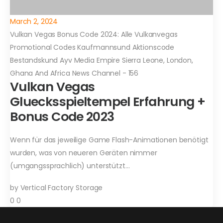
March 2, 2024
Vulkan Vegas Bonus Code 2024: Alle Vulkanvegas
Promotional Codes Kaufmannsund Aktionscode
Bestandskund Ayv Media Empire Sierra Leone, London,
Ghana And Africa News Channel - 156
Vulkan Vegas
Gluecksspieltempel Erfahrung +
Bonus Code 2023
Wenn für das jeweilige Game Flash-Animationen benötigt
wurden, was von neueren Geräten nimmer
(umgangssprachlich) unterstützt…
by
Vertical Factory Storage
0
0