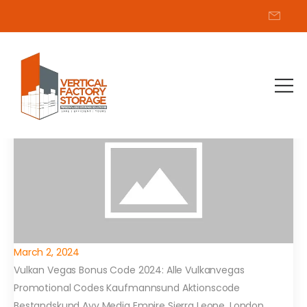
Blog
Home
Blog
2024
March
2
March 2, 2024
Vulkan Vegas Bonus Code 2024: Alle Vulkanvegas
Promotional Codes Kaufmannsund Aktionscode
Bestandskund Ayv Media Empire Sierra Leone, London,