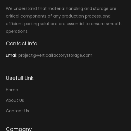
We understand that material handling and storage are
critical components of any production process, and
efficient parking solutions are essential to ensure smooth
operations.
Contact Info
Email:
project@verticalfactorystorage.com
Usefull Link
Home
About Us
Contact Us
Company