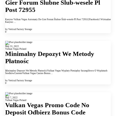
Gier Forum Ślubne Ślub-wesele Pl
Post 72955
Kasyno Vulkan Vegas Automaty Do Gier Forum Ślubne Ślub-wesele Pl Post 729552Facebook I Wirtualne
Kasyno:…
by
Vertical Factory Storage
0
May 31, 2022
Vulkan Vegas Poland
Minimalny Depozyt We Metody
Płatnośc
Minimalny Depozyt We Metody PłatnościVulkan Vegas Wypłaty Pieniędzy Szczegółowo O Wypłatach
ŚrodkówContentVulkan Vegas Casino Bonus…
by
Vertical Factory Storage
0
May 7, 2022
Vulkan Vegas Poland
Vulkan Vegas Promo Code No
Deposit Odbierz Bonus Code