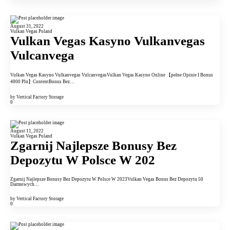
August 31, 2022
Vulkan Vegas Poland
Vulkan Vegas Kasyno Vulkanvegas
Vulcanvega
Vulkan Vegas Kasyno Vulkanvegas VulcanvegasVulkan Vegas Kasyno Online 【pełne Opinie I Bonus
4000 Pln】ContentBonus Bez…
by
Vertical Factory Storage
0
August 11, 2022
Vulkan Vegas Poland
Zgarnij Najlepsze Bonusy Bez
Depozytu W Polsce W 202
Zgarnij Najlepsze Bonusy Bez Depozytu W Polsce W 2023Vulkan Vegas Bonus Bez Depozytu 50
Darmowych…
by
Vertical Factory Storage
0