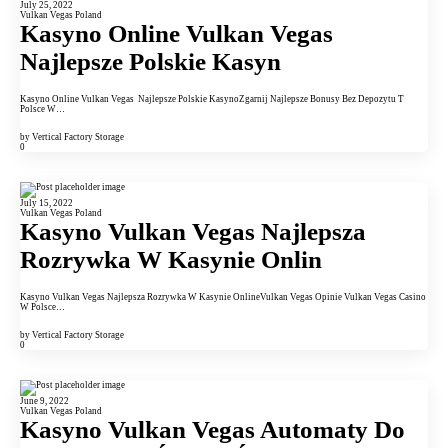
July 25, 2022
Vulkan Vegas Poland
Kasyno Online Vulkan Vegas ️
Najlepsze Polskie Kasyn
Kasyno Online Vulkan Vegas ️ Najlepsze Polskie KasynoZgarnij Najlepsze Bonusy Bez Depozytu T
Polsce W…
by
Vertical Factory Storage
0
July 15, 2022
Vulkan Vegas Poland
Kasyno Vulkan Vegas Najlepsza
Rozrywka W Kasynie Onlin
Kasyno Vulkan Vegas Najlepsza Rozrywka W Kasynie OnlineVulkan Vegas Opinie Vulkan Vegas Casino
W Polsce…
by
Vertical Factory Storage
0
June 9, 2022
Vulkan Vegas Poland
Kasyno Vulkan Vegas Automaty Do