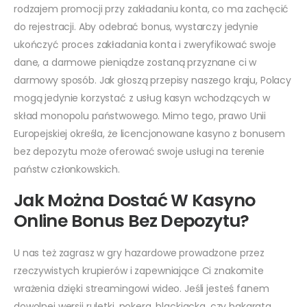
rodzajem promocji przy zakładaniu konta, co ma zachęcić
do rejestracji. Aby odebrać bonus, wystarczy jedynie
ukończyć proces zakładania konta i zweryfikować swoje
dane, a darmowe pieniądze zostaną przyznane ci w
darmowy sposób. Jak głoszą przepisy naszego kraju, Polacy
mogą jedynie korzystać z usług kasyn wchodzących w
skład monopolu państwowego. Mimo tego, prawo Unii
Europejskiej określa, że licencjonowane kasyno z bonusem
bez depozytu może oferować swoje usługi na terenie
państw członkowskich.
Jak Można Dostać W Kasyno
Online Bonus Bez Depozytu?
U nas też zagrasz w gry hazardowe prowadzone przez
rzeczywistych krupierów i zapewniające Ci znakomite
wrażenia dzięki streamingowi wideo. Jeśli jesteś fanem
dowolnej wersji ruletki, pokera, blackjacka, czy bakarata,