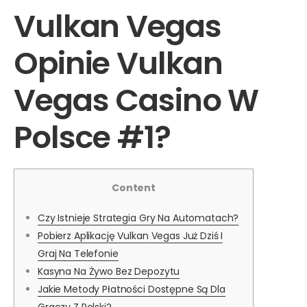
Vulkan Vegas
Opinie Vulkan
Vegas Casino W
Polsce #1?
Content
Czy Istnieje Strategia Gry Na Automatach?
Pobierz Aplikację Vulkan Vegas Już Dziś I
Graj Na Telefonie
Kasyna Na Żywo Bez Depozytu
Jakie Metody Płatności Dostępne Są Dla