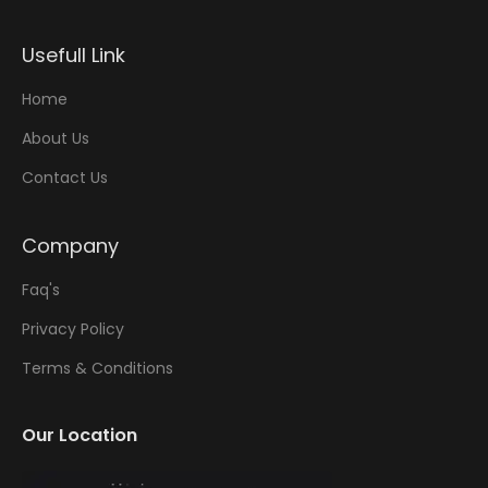
Usefull Link
Home
About Us
Contact Us
Company
Faq's
Privacy Policy
Terms & Conditions
Our Location