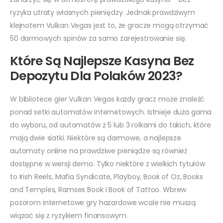
ryzyka utraty własnych pieniędzy. Jednak prawdziwym
klejnotem Vulkan Vegas jest to, że gracze mogą otrzymać
50 darmowych spinów za samo zarejestrowanie się.
Które Są Najlepsze Kasyna Bez
Depozytu Dla Polaków 2023?
W bibliotece gier Vulkan Vegas każdy gracz może znaleźć
ponad setki automatów internetowych. Istnieje duża gama
do wyboru, od automatów z 5 lub 3 rolkami do takich, które
mają dwie siatki. Niektóre są darmowe, a najlepsze
automaty online na prawdziwe pieniądze są również
dostępne w wersji demo. Tylko niektóre z wielkich tytułów
to Irish Reels, Mafia Syndicate, Playboy, Book of Oz, Books
and Temples, Ramses Book i Book of Tattoo. Wbrew
pozorom internetowe gry hazardowe wcale nie muszą
wiązać się z ryzykiem finansowym.