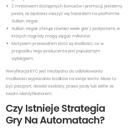
Z mnóstwem dostępnych bonusów i promocji, jesteśmy
pewni, że będziesz cieszyć się hazardem na platformie
Vulkan Vegas.
Vulkan Vegas oferuje również wiele gier z jackpotami, w
których nagrody mogą sięgać milionów.
Motywem przewodnim slota są słodkości, co w
przypadku tego producenta jest popularnym
wybiegiem.
Weryfikacja KYC jest niezbędna do odblokowania
możliwości wypłacania środków na swoje konto. Może to
być paszport, dowód osobisty, prawo jazdy lub selfie ze
swoim identyfikatorem.
Czy Istnieje Strategia
Gry Na Automatach?