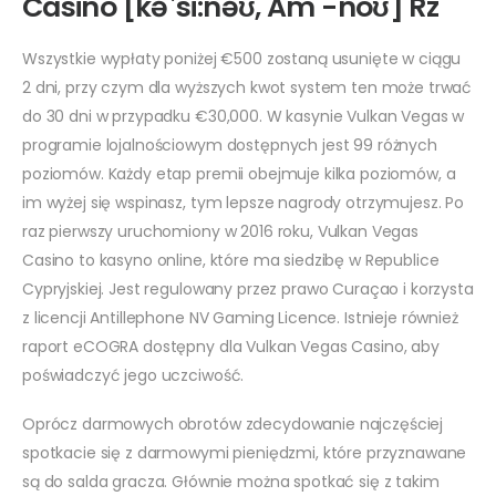
Casino [kəˈsi:nəʊ, Am -noʊ] Rz
Wszystkie wypłaty poniżej €500 zostaną usunięte w ciągu
2 dni, przy czym dla wyższych kwot system ten może trwać
do 30 dni w przypadku €30,000. W kasynie Vulkan Vegas w
programie lojalnościowym dostępnych jest 99 różnych
poziomów. Każdy etap premii obejmuje kilka poziomów, a
im wyżej się wspinasz, tym lepsze nagrody otrzymujesz. Po
raz pierwszy uruchomiony w 2016 roku, Vulkan Vegas
Casino to kasyno online, które ma siedzibę w Republice
Cypryjskiej. Jest regulowany przez prawo Curaçao i korzysta
z licencji Antillephone NV Gaming Licence. Istnieje również
raport eCOGRA dostępny dla Vulkan Vegas Casino, aby
poświadczyć jego uczciwość.
Oprócz darmowych obrotów zdecydowanie najczęściej
spotkacie się z darmowymi pieniędzmi, które przyznawane
są do salda gracza. Głównie można spotkać się z takim