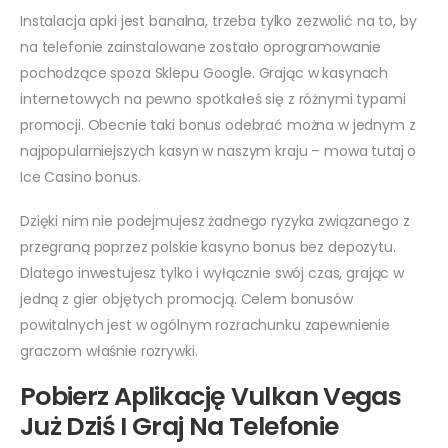
Instalacja apki jest banalna, trzeba tylko zezwolić na to, by
na telefonie zainstalowane zostało oprogramowanie
pochodzące spoza Sklepu Google. Grając w kasynach
internetowych na pewno spotkałeś się z różnymi typami
promocji. Obecnie taki bonus odebrać można w jednym z
najpopularniejszych kasyn w naszym kraju – mowa tutaj o
Ice Casino bonus.
Dzięki nim nie podejmujesz żadnego ryzyka związanego z
przegraną poprzez polskie kasyno bonus bez depozytu.
Dlatego inwestujesz tylko i wyłącznie swój czas, grając w
jedną z gier objętych promocją. Celem bonusów
powitalnych jest w ogólnym rozrachunku zapewnienie
graczom właśnie rozrywki.
Pobierz Aplikację Vulkan Vegas
Już Dziś I Graj Na Telefonie