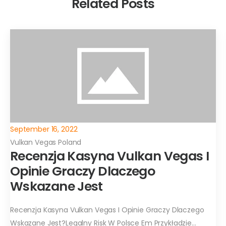
Related Posts
September 16, 2022
Vulkan Vegas Poland
Recenzja Kasyna Vulkan Vegas I
Opinie Graczy Dlaczego
Wskazane Jest
Recenzja Kasyna Vulkan Vegas I Opinie Graczy Dlaczego
Wskazane Jest?Legalny Risk W Polsce Em Przykładzie…