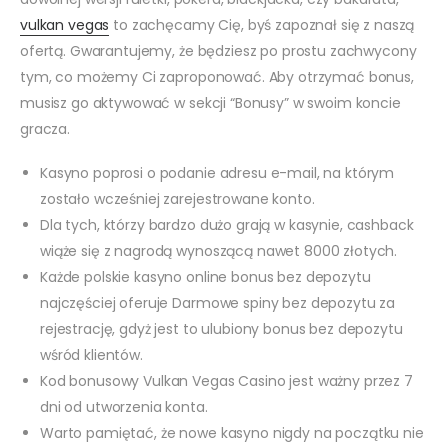
vulkan vegas
to zachęcamy Cię, byś zapoznał się z naszą
ofertą. Gwarantujemy, że będziesz po prostu zachwycony
tym, co możemy Ci zaproponować. Aby otrzymać bonus,
musisz go aktywować w sekcji “Bonusy” w swoim koncie
gracza.
Kasyno poprosi o podanie adresu e-mail, na którym
zostało wcześniej zarejestrowane konto.
Dla tych, którzy bardzo dużo grają w kasynie, cashback
wiąże się z nagrodą wynoszącą nawet 8000 złotych.
Każde polskie kasyno online bonus bez depozytu
najczęściej oferuje Darmowe spiny bez depozytu za
rejestrację, gdyż jest to ulubiony bonus bez depozytu
wśród klientów.
Kod bonusowy Vulkan Vegas Casino jest ważny przez 7
dni od utworzenia konta.
Warto pamiętać, że nowe kasyno nigdy na początku nie