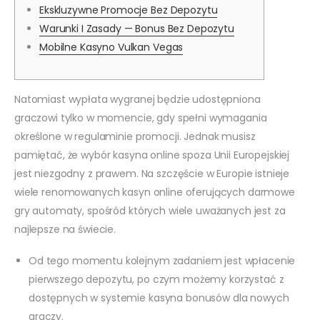
Ekskluzywne Promocje Bez Depozytu
Warunki I Zasady — Bonus Bez Depozytu
Mobilne Kasyno Vulkan Vegas
Natomiast wypłata wygranej będzie udostępniona
graczowi tylko w momencie, gdy spełni wymagania
określone w regulaminie promocji. Jednak musisz
pamiętać, że wybór kasyna online spoza Unii Europejskiej
jest niezgodny z prawem. Na szczęście w Europie istnieje
wiele renomowanych kasyn online oferujących darmowe
gry automaty, spośród których wiele uważanych jest za
najlepsze na świecie.
Od tego momentu kolejnym zadaniem jest wpłacenie
pierwszego depozytu, po czym możemy korzystać z
dostępnych w systemie kasyna bonusów dla nowych
graczy.