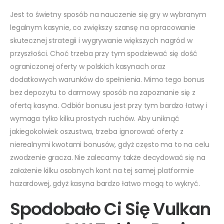
Jest to świetny sposób na nauczenie się gry w wybranym
legalnym kasynie, co zwiększy szansę na opracowanie
skutecznej strategii i wygrywanie większych nagród w
przyszłości. Choć trzeba przy tym spodziewać się dość
ograniczonej oferty w polskich kasynach oraz
dodatkowych warunków do spełnienia. Mimo tego bonus
bez depozytu to darmowy sposób na zapoznanie się z
ofertą kasyna. Odbiór bonusu jest przy tym bardzo łatwy i
wymaga tylko kilku prostych ruchów. Aby uniknąć
jakiegokolwiek oszustwa, trzeba ignorować oferty z
nierealnymi kwotami bonusów, gdyż często ma to na celu
zwodzenie gracza. Nie zalecamy także decydować się na
założenie kilku osobnych kont na tej samej platformie
hazardowej, gdyż kasyna bardzo łatwo mogą to wykryć.
Spodobało Ci Się Vulkan