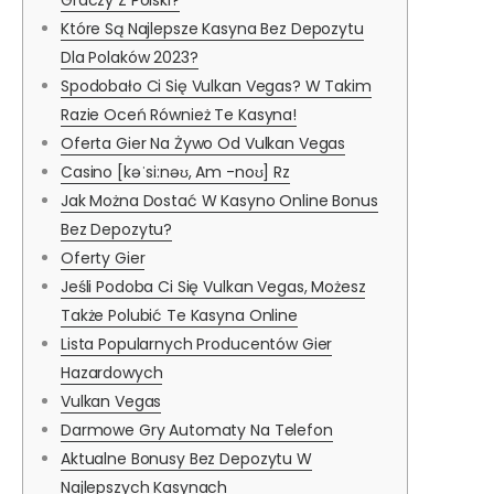
Graczy Z Polski?
Które Są Najlepsze Kasyna Bez Depozytu
Dla Polaków 2023?
Spodobało Ci Się Vulkan Vegas? W Takim
Razie Oceń Również Te Kasyna!
Oferta Gier Na Żywo Od Vulkan Vegas
Casino [kəˈsi:nəʊ, Am -noʊ] Rz
Jak Można Dostać W Kasyno Online Bonus
Bez Depozytu?
Oferty Gier
Jeśli Podoba Ci Się Vulkan Vegas, Możesz
Także Polubić Te Kasyna Online
Lista Popularnych Producentów Gier
Hazardowych
Vulkan Vegas
Darmowe Gry Automaty Na Telefon
Aktualne Bonusy Bez Depozytu W
Najlepszych Kasynach