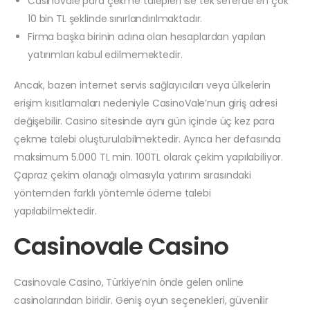
Casinovale para çekme talepleri ise tek seferde en çok
10 bin TL şeklinde sınırlandırılmaktadır.
Firma başka birinin adına olan hesaplardan yapılan
yatırımları kabul edilmemektedir.
Ancak, bazen internet servis sağlayıcıları veya ülkelerin
erişim kısıtlamaları nedeniyle CasinoVale’nun giriş adresi
değişebilir. Casino sitesinde aynı gün içinde üç kez para
çekme talebi oluşturulabilmektedir. Ayrıca her defasında
maksimum 5.000 TL min. 100TL olarak çekim yapılabiliyor.
Çapraz çekim olanağı olmasıyla yatırım sırasındaki
yöntemden farklı yöntemle ödeme talebi
yapılabilmektedir.
Casinovale Casino
Casinovale Casino, Türkiye’nin önde gelen online
casinolarından biridir. Geniş oyun seçenekleri, güvenilir