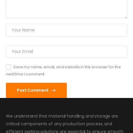
Save my name, email, and website in this browser for the
next time I comment.
Post Comment
We understand that material handling and storage are
critical components of any production process, and
efficient parking solutions are essential to ensure smooth