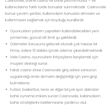
Casinovale, online casino ve bahis platformudur – ve
kullanıcılarına farklı türde bonuslar sunmaktadır. Casinovale
bonus çevrim şartları, kullanıcıların bonusları almasını ve
kullanmasını sağlamak için koyduğu kurallardır.
Oyuncuların yatırım yaparken kullanabilecekleri yeni
yöntemler, güncel alt limit şu şekildedir.
Ödemeler konusuna gelecek olursak çok hassas bir
firma, sizlere 10 dakika içinde ödeme çıkarabilmektedir.
Vale Casino, oyuncuların ihtiyaçlarını karşılamak için
müşteri desteği sunar.
Fakat casino sitesi Casinovale giriş adresi sansürün
uygulandığı anda domaini değiştirdiği için yeni girişi
bulmalısınız.
Futbol, basketbol, tenis ve diğer birçok spor dalından
bahis oynama imkanı sunan Casinovale, kullanıcıların
bahis stratejilerini belirlemesine yardımcı olur.