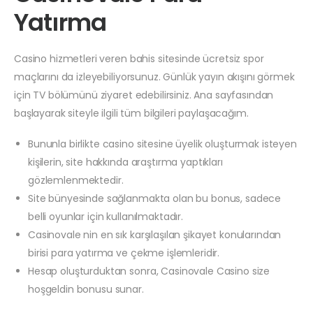
Yatırma
Casino hizmetleri veren bahis sitesinde ücretsiz spor
maçlarını da izleyebiliyorsunuz. Günlük yayın akışını görmek
için TV bölümünü ziyaret edebilirsiniz. Ana sayfasından
başlayarak siteyle ilgili tüm bilgileri paylaşacağım.
Bununla birlikte casino sitesine üyelik oluşturmak isteyen
kişilerin, site hakkında araştırma yaptıkları
gözlemlenmektedir.
Site bünyesinde sağlanmakta olan bu bonus, sadece
belli oyunlar için kullanılmaktadır.
Casinovale nin en sık karşılaşılan şikayet konularından
birisi para yatırma ve çekme işlemleridir.
Hesap oluşturduktan sonra, Casinovale Casino size
hoşgeldin bonusu sunar.