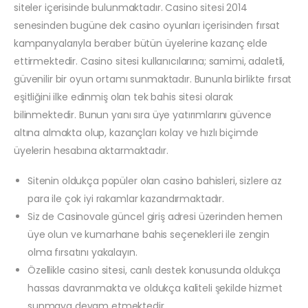
siteler içerisinde bulunmaktadır. Casino sitesi 2014
senesinden bugüne dek casino oyunları içerisinden fırsat
kampanyalarıyla beraber bütün üyelerine kazanç elde
ettirmektedir. Casino sitesi kullanıcılarına; samimi, adaletli,
güvenilir bir oyun ortamı sunmaktadır. Bununla birlikte fırsat
eşitliğini ilke edinmiş olan tek bahis sitesi olarak
bilinmektedir. Bunun yanı sıra üye yatırımlarını güvence
altına almakta olup, kazançları kolay ve hızlı biçimde
üyelerin hesabına aktarmaktadır.
Sitenin oldukça popüler olan casino bahisleri, sizlere az
para ile çok iyi rakamlar kazandırmaktadır.
Siz de Casinovale güncel giriş adresi üzerinden hemen
üye olun ve kumarhane bahis seçenekleri ile zengin
olma fırsatını yakalayın.
Özellikle casino sitesi, canlı destek konusunda oldukça
hassas davranmakta ve oldukça kaliteli şekilde hizmet
sunmaya devam etmektedir.