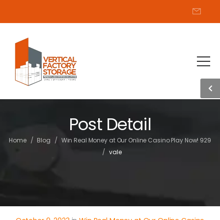
Post Detail
/
/
Home
Blog
Win Real Money at Our Online Casino Play Now! 929
/
vale