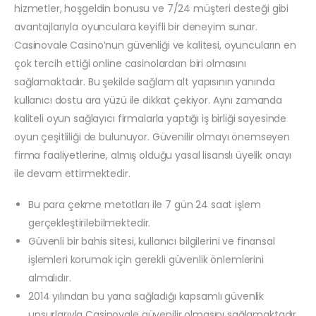
hizmetler, hoşgeldin bonusu ve 7/24 müşteri desteği gibi
avantajlarıyla oyunculara keyifli bir deneyim sunar.
Casinovale Casino’nun güvenliği ve kalitesi, oyuncuların en
çok tercih ettiği online casinolardan biri olmasını
sağlamaktadır. Bu şekilde sağlam alt yapısının yanında
kullanıcı dostu ara yüzü ile dikkat çekiyor. Aynı zamanda
kaliteli oyun sağlayıcı firmalarla yaptığı iş birliği sayesinde
oyun çeşitliliği de bulunuyor. Güvenilir olmayı önemseyen
firma faaliyetlerine, almış olduğu yasal lisanslı üyelik onayı
ile devam ettirmektedir.
Bu para çekme metotları ile 7 gün 24 saat işlem
gerçekleştirilebilmektedir.
Güvenli bir bahis sitesi, kullanıcı bilgilerini ve finansal
işlemleri korumak için gerekli güvenlik önlemlerini
almalıdır.
2014 yılından bu yana sağladığı kapsamlı güvenlik
unsurlarıyla Casinovale güvenilir olmasını sağlamaktadır.