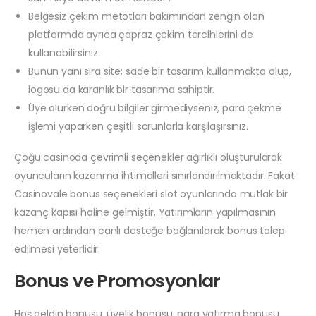
Belgesiz çekim metotları bakımından zengin olan
platformda ayrıca çapraz çekim tercihlerini de
kullanabilirsiniz.
Bunun yanı sıra site; sade bir tasarım kullanmakta olup,
logosu da karanlık bir tasarıma sahiptir.
Üye olurken doğru bilgiler girmediyseniz, para çekme
işlemi yaparken çeşitli sorunlarla karşılaşırsınız.
Çoğu casinoda çevrimli seçenekler ağırlıklı oluşturularak
oyuncuların kazanma ihtimalleri sınırlandırılmaktadır. Fakat
Casinovale bonus seçenekleri slot oyunlarında mutlak bir
kazanç kapısı haline gelmiştir. Yatırımların yapılmasının
hemen ardından canlı desteğe bağlanılarak bonus talep
edilmesi yeterlidir.
Bonus ve Promosyonlar
Hoş geldin bonusu, üyelik bonusu, para yatırma bonusu,