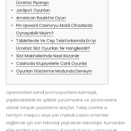
Ücretsiz Piyango
Jackpot Oyunları
American Roulette Oyun
Pin Upward Casino’yu Mobil Cihazlarda
Oynayabilir Miyim?
Tabletlerde Ve Cep Telefonlarında En Iyi
Ücretsiz Slot Oyunları ‘ler Hangileridir?
Slot Makinelerinde Nasıl Kazanılır
Casinoda Krupiyelerle Canlı Oyunlar
Oyunları Gösterme Modunda Deneyin
Operatörlerin kendi promosyonlarını karmaşık,
yapılandırılabilir bir şekilde yürütmesine ve yönetmesine
olanak tanıyan pazarlama araçları. Talep üzerine w
tamtym miejscu veya yarı markalı casino ortamları
sağlamak için son teknoloji yeşil ekran teknolojisi. Kumardan
elde ettiğiniz karı artırmayı düşündüğünüzü varsayarsak,