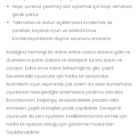
Hayır, ücretsiz çevrimiçi slot oynamak için kayıt olmanıza
gerek yoktur.
Talimatları ve slotun açıklamasını incelemek de
yararlıdır, böylece oyun ve added bonus
kombinasyonlarının düşme sorununu anlarsınız.
İstediğiniz herhangi bir online online casino sitesine gidin ve
düzinelerce poker, bakara ve blackjack türünü bulun ve
oynayın. Daha önce sobre bahsettiğimiz gibi, çeşitli
becerilerdeki oyuncular için harika bir opsiyondur.
Acemilerin oyun seçiminde çok önem arz eden kumarhane
oyunlarının nasıl işlediğini anlamasına yardımcı olacaktır.
Buna ilaveten, başlangıç seviyesindekiler parasını riske
etmeden çeşitli stratejileri pratik yapabilirler. Deneyimli
oyuncular da yeni oyunların özelliklerini kontrol etmek için
harika bir opsiyon olduğu için gösterme modundan
faydalanabilirler.