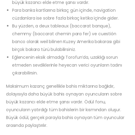
büyük kazancı elde etme şansı vardır.
Para banka kartlarına birkaç gün içinde, navigation
cüzdanlara ise sobre fazla birkaç ketika içinde gider.
Bu yüzden, a deux tableaux (baccarat banque),
chemmy (baccarat chemin para fer) ve cuestión
banco olarak weil bilinen Kuzey Amerika bakarası gibi
birçok bakara türü bulabilirsiniz.
Eğlencenin eksik olmadığı Torofun’da, uzaklığı sorun
etmeden sevdiklerinle heyecan verici oyunların tadını
çıkarabilirsin.
Maksimum kazanç genellikle bahis miktarına bağlıdır,
dolayısıyla daha büyük bahis oynayan oyuncuların sobre
büyük kazancı elde etme şansı vardır. Ödül fonu,
oyuncuların yatırdığı tüm bahislerin bir kısmından oluşur.
Büyük ödül, gerçek parayla bahis oynayan tüm oyuncular
arasında paylaştırılır.