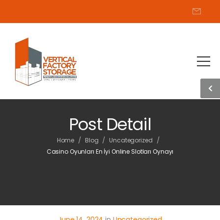
Post Detail
/
/
/
Home
Blog
Uncategorized
Casino Oyunları En İyi Online Slotları Oynayı
June 14, 2024
in
Uncategorized