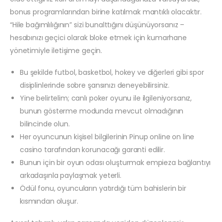
bonus programlarından birine katılmak mantıklı olacaktır.
“Hile bağımlılığının” sizi bunalttığını düşünüyorsanız –
hesabınızı geçici olarak bloke etmek için kumarhane
yönetimiyle iletişime geçin.
Bu şekilde futbol, basketbol, hokey ve diğerleri gibi spor
disiplinlerinde sobre şansınızı deneyebilirsiniz.
Yine belirtelim; canlı poker oyunu ile ilgileniyorsanız,
bunun gösterme modunda mevcut olmadığının
bilincinde olun.
Her oyuncunun kişisel bilgilerinin Pinup online on line
casino tarafından korunacağı garanti edilir.
Bunun için bir oyun odası oluşturmak empieza bağlantıyı
arkadaşınla paylaşmak yeterli.
Ödül fonu, oyuncuların yatırdığı tüm bahislerin bir
kısmından oluşur.