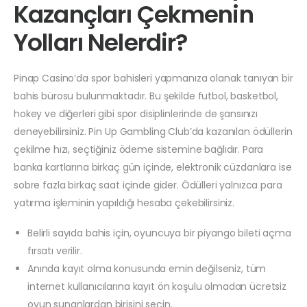
Kazançları Çekmenin
Yolları Nelerdir?
Pinap Casino’da spor bahisleri yapmanıza olanak tanıyan bir
bahis bürosu bulunmaktadır. Bu şekilde futbol, basketbol,
hokey ve diğerleri gibi spor disiplinlerinde de şansınızı
deneyebilirsiniz. Pin Up Gambling Club’da kazanılan ödüllerin
çekilme hızı, seçtiğiniz ödeme sistemine bağlıdır. Para
banka kartlarına birkaç gün içinde, elektronik cüzdanlara ise
sobre fazla birkaç saat içinde gider. Ödülleri yalnızca para
yatırma işleminin yapıldığı hesaba çekebilirsiniz.
Belirli sayıda bahis için, oyuncuya bir piyango bileti açma
fırsatı verilir.
Anında kayıt olma konusunda emin değilseniz, tüm
internet kullanıcılarına kayıt ön koşulu olmadan ücretsiz
oyun sunanlardan birisini seçin.