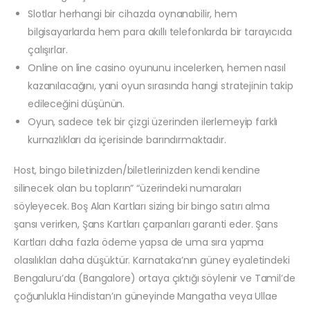
Slotlar herhangi bir cihazda oynanabilir, hem
bilgisayarlarda hem para akıllı telefonlarda bir tarayıcıda
çalışırlar.
Online on line casino oyununu incelerken, hemen nasıl
kazanılacağını, yani oyun sırasında hangi stratejinin takip
edileceğini düşünün.
Oyun, sadece tek bir çizgi üzerinden ilerlemeyip farklı
kurnazlıkları da içerisinde barındırmaktadır.
Host, bingo biletinizden/biletlerinizden kendi kendine
silinecek olan bu topların” “üzerindeki numaraları
söyleyecek. Boş Alan Kartları sizing bir bingo satırı alma
şansı verirken, Şans Kartları çarpanları garanti eder. Şans
Kartları daha fazla ödeme yapsa de uma sıra yapma
olasılıkları daha düşüktür. Karnataka’nın güney eyaletindeki
Bengaluru’da (Bangalore) ortaya çıktığı söylenir ve Tamil’de
çoğunlukla Hindistan’ın güneyinde Mangatha veya Ullae