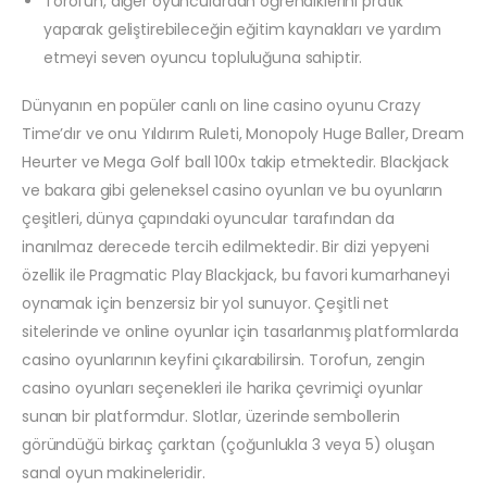
Torofun, diğer oyunculardan öğrendiklerini pratik
yaparak geliştirebileceğin eğitim kaynakları ve yardım
etmeyi seven oyuncu topluluğuna sahiptir.
Dünyanın en popüler canlı on line casino oyunu Crazy
Time’dır ve onu Yıldırım Ruleti, Monopoly Huge Baller, Dream
Heurter ve Mega Golf ball 100x takip etmektedir. Blackjack
ve bakara gibi geleneksel casino oyunları ve bu oyunların
çeşitleri, dünya çapındaki oyuncular tarafından da
inanılmaz derecede tercih edilmektedir. Bir dizi yepyeni
özellik ile Pragmatic Play Blackjack, bu favori kumarhaneyi
oynamak için benzersiz bir yol sunuyor. Çeşitli net
sitelerinde ve online oyunlar için tasarlanmış platformlarda
casino oyunlarının keyfini çıkarabilirsin. Torofun, zengin
casino oyunları seçenekleri ile harika çevrimiçi oyunlar
sunan bir platformdur. Slotlar, üzerinde sembollerin
göründüğü birkaç çarktan (çoğunlukla 3 veya 5) oluşan
sanal oyun makineleridir.