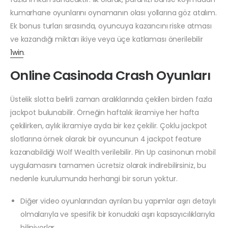
kumarhane oyunlarını oynamanın olası yollarına göz atalım.
Ek bonus turları sırasında, oyuncuya kazancını riske atması
ve kazandığı miktarı ikiye veya üçe katlaması önerilebilir
1win
.
Online Casinoda Crash Oyunları
Üstelik slotta belirli zaman aralıklarında çekilen birden fazla
jackpot bulunabilir. Örneğin haftalık ikramiye her hafta
çekilirken, aylık ikramiye ayda bir kez çekilir. Çoklu jackpot
slotlarına örnek olarak bir oyuncunun 4 jackpot feature
kazanabildiği Wolf Wealth verilebilir. Pin Up casinonun mobil
uygulamasını tamamen ücretsiz olarak indirebilirsiniz, bu
nedenle kurulumunda herhangi bir sorun yoktur.
Diğer video oyunlarından ayrılan bu yapımlar aşırı detaylı
olmalarıyla ve spesifik bir konudaki aşırı kapsayıcılıklarıyla
biliniyorlar.