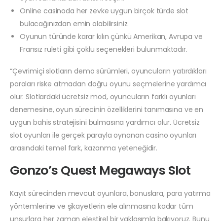
Online casinoda her zevke uygun birçok türde slot
bulacağınızdan emin olabilirsiniz.
Oyunun türünde karar kılın çünkü Amerikan, Avrupa ve
Fransız ruleti gibi çoklu seçenekleri bulunmaktadır.
“Çevrimiçi slotların demo sürümleri, oyuncuların yatırdıkları
paraları riske atmadan doğru oyunu seçmelerine yardımcı
olur. Slotlardaki ücretsiz mod, oyuncuların farklı oyunları
denemesine, oyun sürecinin özelliklerini tanımasına ve en
uygun bahis stratejisini bulmasına yardımcı olur. Ücretsiz
slot oyunları ile gerçek parayla oynanan casino oyunları
arasındaki temel fark, kazanma yeteneğidir.
Gonzo’s Quest Megaways Slot
Kayıt sürecinden mevcut oyunlara, bonuslara, para yatırma
yöntemlerine ve şikayetlerin ele alınmasına kadar tüm
unsurlara her zaman eleştirel bir yaklaşımla bakıyoruz. Bunu