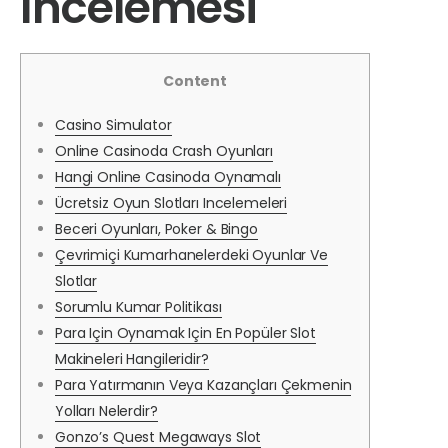
Incelemesi
Content
Casino Simulator
Online Casinoda Crash Oyunları
Hangi Online Casinoda Oynamalı
Ücretsiz Oyun Slotları Incelemeleri
Beceri Oyunları, Poker & Bingo
Çevrimiçi Kumarhanelerdeki Oyunlar Ve
Slotlar
Sorumlu Kumar Politikası
Para Için Oynamak Için En Popüler Slot
Makineleri Hangileridir?
Para Yatırmanın Veya Kazançları Çekmenin
Yolları Nelerdir?
Gonzo’s Quest Megaways Slot