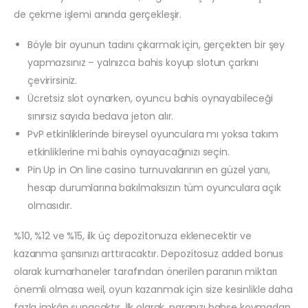
de çekme işlemi anında gerçekleşir.
Böyle bir oyunun tadını çıkarmak için, gerçekten bir şey
yapmazsınız – yalnızca bahis koyup slotun çarkını
çevirirsiniz.
Ücretsiz slot oynarken, oyuncu bahis oynayabileceği
sınırsız sayıda bedava jeton alır.
PvP etkinliklerinde bireysel oyunculara mı yoksa takım
etkinliklerine mi bahis oynayacağınızı seçin.
Pin Up in On line casino turnuvalarının en güzel yanı,
hesap durumlarına bakılmaksızın tüm oyunculara açık
olmasıdır.
%10, %12 ve %15, ilk üç depozitonuza eklenecektir ve
kazanma şansınızı arttıracaktır. Depozitosuz added bonus
olarak kumarhaneler tarafından önerilen paranın miktarı
önemli olmasa weil, oyun kazanmak için size kesinlikle daha
fazla imkân sunacaktır. İlk olarak, paranızı bahse koymadan