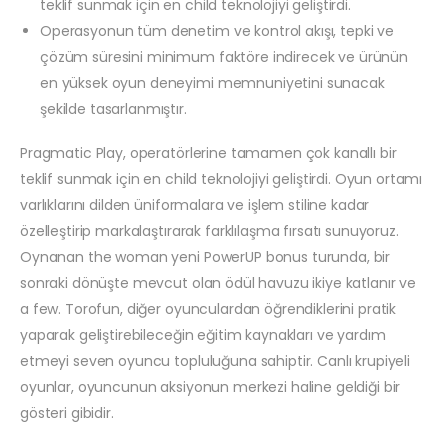
teklif sunmak için en child teknolojiyi geliştirdi.
Operasyonun tüm denetim ve kontrol akışı, tepki ve
çözüm süresini minimum faktöre indirecek ve ürünün
en yüksek oyun deneyimi memnuniyetini sunacak
şekilde tasarlanmıştır.
Pragmatic Play, operatörlerine tamamen çok kanallı bir
teklif sunmak için en child teknolojiyi geliştirdi. Oyun ortamı
varlıklarını dilden üniformalara ve işlem stiline kadar
özelleştirip markalaştırarak farklılaşma fırsatı sunuyoruz.
Oynanan the woman yeni PowerUP bonus turunda, bir
sonraki dönüşte mevcut olan ödül havuzu ikiye katlanır ve
a few. Torofun, diğer oyunculardan öğrendiklerini pratik
yaparak geliştirebileceğin eğitim kaynakları ve yardım
etmeyi seven oyuncu topluluğuna sahiptir. Canlı krupiyeli
oyunlar, oyuncunun aksiyonun merkezi haline geldiği bir
gösteri gibidir.