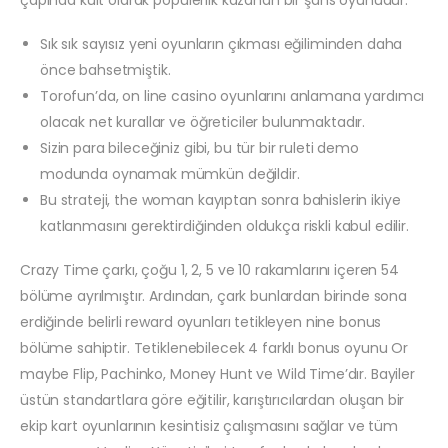
çapında kült olarak popülerlik kazanan bir şans oyunudur.
Sık sık sayısız yeni oyunların çıkması eğiliminden daha
önce bahsetmiştik.
Torofun’da, on line casino oyunlarını anlamana yardımcı
olacak net kurallar ve öğreticiler bulunmaktadır.
Sizin para bileceğiniz gibi, bu tür bir ruleti demo
modunda oynamak mümkün değildir.
Bu strateji, the woman kayıptan sonra bahislerin ikiye
katlanmasını gerektirdiğinden oldukça riskli kabul edilir.
Crazy Time çarkı, çoğu 1, 2, 5 ve 10 rakamlarını içeren 54
bölüme ayrılmıştır. Ardından, çark bunlardan birinde sona
erdiğinde belirli reward oyunları tetikleyen nine bonus
bölüme sahiptir. Tetiklenebilecek 4 farklı bonus oyunu Or
maybe Flip, Pachinko, Money Hunt ve Wild Time’dır. Bayiler
üstün standartlara göre eğitilir, karıştırıcılardan oluşan bir
ekip kart oyunlarının kesintisiz çalışmasını sağlar ve tüm