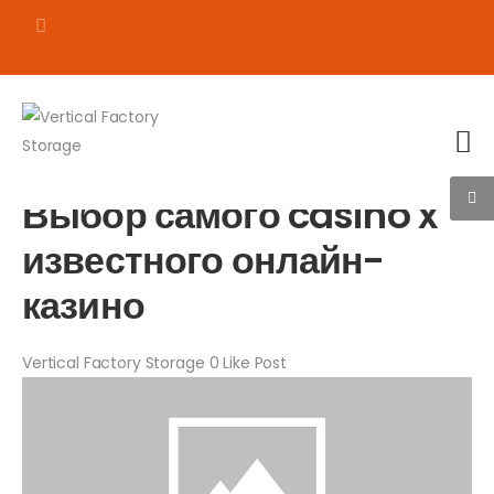
Post Detail
/
/
/
Home
Blog
Uncategorized
Выбор самого casino x известного онлайн-казино
October 24, 2022
in
Uncategorized
Выбор самого casino x
известного онлайн-
казино
Vertical Factory Storage
0
Like Post