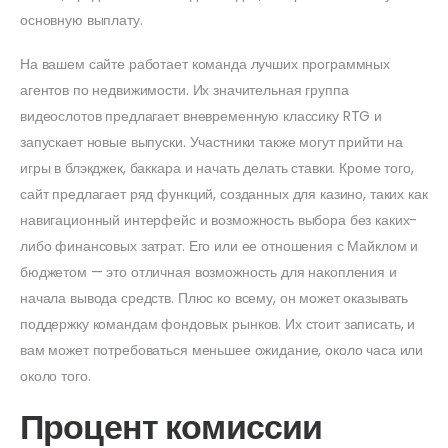
основную выплату.
На вашем сайте работает команда лучших программных
агентов по недвижимости. Их значительная группа
видеослотов предлагает вневременную классику RTG и
запускает новые выпуски. Участники также могут прийти на
игры в блэкджек, баккара и начать делать ставки. Кроме того,
сайт предлагает ряд функций, созданных для казино, таких как
навигационный интерфейс и возможность выбора без каких-
либо финансовых затрат. Его или ее отношения с Майклом и
бюджетом — это отличная возможность для накопления и
начала вывода средств. Плюс ко всему, он может оказывать
поддержку командам фондовых рынков. Их стоит записать, и
вам может потребоваться меньшее ожидание, около часа или
около того.
Процент комиссии