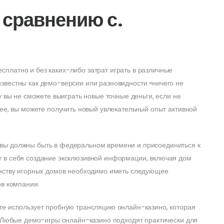
 сравнению с.
и
платно и без каких-либо затрат играть в различные
звестны как демо-версии или разновидности «ничего не
у вы не сможете выиграть новые точные деньги, если не
нее, вы можете получить новый увлекательный опыт активной
вы должны быть в федеральном времени и присоединиться к
 в себя создание эксклюзивной информации, включая дом
инству игорных домов необходимо иметь следующее
ов компании.
те использует пробную трансляцию онлайн-казино, которая
. Любые демо-игры онлайн-казино подходят практически для