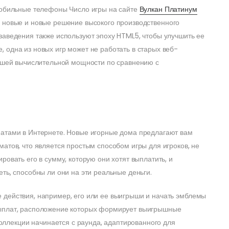
 мобильные телефоны Число игры на сайте
Вулкан Платинум
 новые и новые решение высокого производственного
заведения также используют эпоху HTML5, чтобы улучшить ее
 одна из новых игр может не работать в старых веб-
льшей вычислительной мощности по сравнению с
матами в Интернете. Новые игорные дома предлагают вам
матов, что является простым способом игры для игроков, не
ровать его в сумму, которую они хотят выплатить, и
ть, способны ли они на эти реальные деньги.
 действия, например, его или ее выигрыши и начать эмблемы
выплат, расположение которых формирует выигрышные
лекции начинается с раунда, адаптированного для