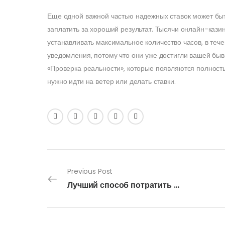
Еще одной важной частью надежных ставок может быт
заплатить за хороший результат. Тысячи онлайн-кази
устанавливать максимальное количество часов, в течен
уведомления, потому что они уже достигли вашей бы
«Проверка реальности», которые появляются полностью
нужно идти на ветер или делать ставки.
Previous Post
Лучший способ потратить Вулкан демо деньги в онлайн-казино