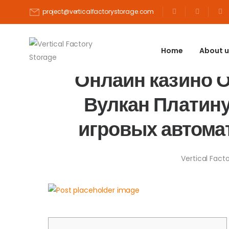
Post Detail
project@verticalfactorystorage.com
/
/
/
Home
Blog
Uncategorized
Онлайн казино Онлайн Участвуйте в В
Home
About u
February 2, 
Онлайн казино О
Вулкан Платину
игровых автома
Vertical Fact