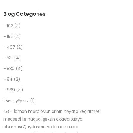
Blog Categories
– 102
(3)
– 152
(4)
– 497
(2)
– 531
(4)
– 830
(4)
– 84
(2)
– 869
(4)
! Без рубрики
(1)
153 – İdman mərc oyunlarının həyata keçirilməsi
məqsədi ilə hüquqi şəxsin akkreditasiya
olunması Qaydasının və İdman mərc