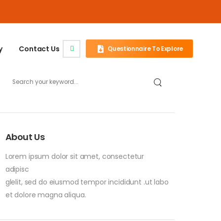
y
Contact Us
Questionnaire To Explore
Search Posts
About Us
Lorem ipsum dolor sit amet, consectetur
adipisc
glelit, sed do eiusmod tempor incididunt .ut labo
et dolore magna aliqua.