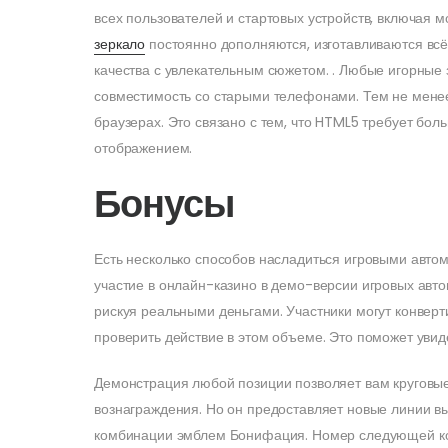
всех пользователей и стартовых устройств, включая
зеркало
постоянно дополняются, изготавливаются всё
качества с увлекательным сюжетом. . Любые игорные 
совместимость со старыми телефонами. Тем не менее,
браузерах. Это связано с тем, что HTML5 требует бо
отображением.
Бонусы
Есть несколько способов насладиться игровыми авто
участие в онлайн-казино в демо-версии игровых авто
рискуя реальными деньгами. Участники могут конверти
проверить действие в этом объеме. Это поможет увиде
Демонстрация любой позиции позволяет вам круговые
вознаграждения. Но он предоставляет новые линии 
комбинации эмблем Бонифация. Номер следующей кол