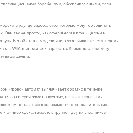
ультипликационными барабанами, обеспечивающими, если
модели в раунде видеослотов, которые могут объединить
х. Они так же просты, как сферическая игра «щелкни и
ощупь. В этой статье модели часто заканчиваются скаттерами,
волы Wild и множители заработка. Кроме того, они могут
зу ваши деньги.
юбой игровой автомат выплачивает обратно в течение
нятся со сферических на круглые, с высококлассными
же могут оставаться в зависимости от дополнительных
е кто-либо сделал вместе с группой других участников,