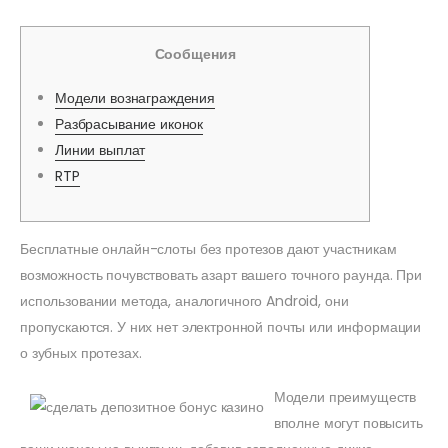
Сообщения
Модели вознаграждения
Разбрасывание иконок
Линии выплат
RTP
Бесплатные онлайн-слоты без протезов дают участникам
возможность почувствовать азарт вашего точного раунда. При
использовании метода, аналогичного Android, они
пропускаются. У них нет электронной почты или информации
о зубных протезах.
Модели преимуществ
вполне могут повысить