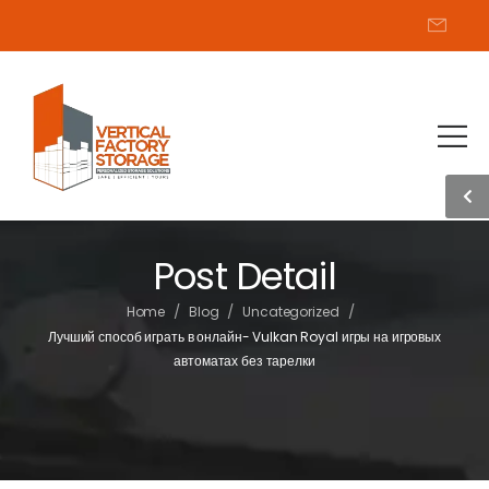
Post Detail
/
/
/
Home
Blog
Uncategorized
Лучший способ играть в онлайн- Vulkan Royal игры на игровых
автоматах без тарелки