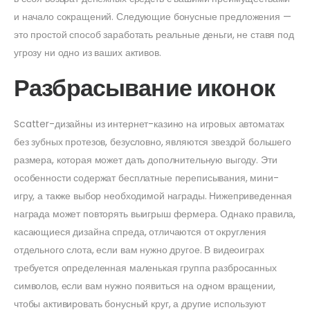
и начало сокращений. Следующие бонусные предложения —
это простой способ заработать реальные деньги, не ставя под
угрозу ни одно из ваших активов.
Разбрасывание иконок
Scatter-дизайны из интернет-казино на игровых автоматах
без зубных протезов, безусловно, являются звездой большего
размера, которая может дать дополнительную выгоду. Эти
особенности содержат бесплатные переписывания, мини-
игру, а также выбор необходимой награды. Нижеприведенная
награда может повторять выигрыш фермера. Однако правила,
касающиеся дизайна спреда, отличаются от округления
отдельного слота, если вам нужно другое. В видеоиграх
требуется определенная маленькая группа разбросанных
символов, если вам нужно появиться на одном вращении,
чтобы активировать бонусный круг, а другие используют