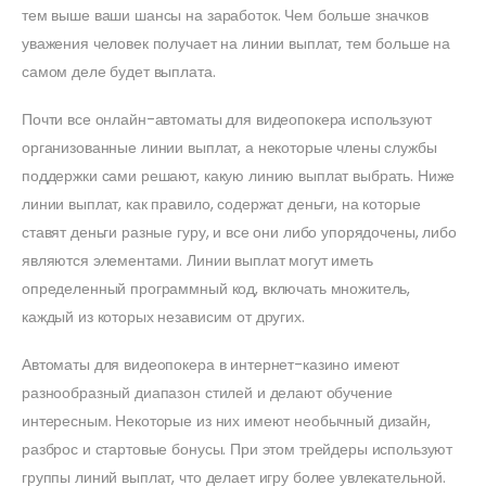
тем выше ваши шансы на заработок. Чем больше значков
уважения человек получает на линии выплат, тем больше на
самом деле будет выплата.
Почти все онлайн-автоматы для видеопокера используют
организованные линии выплат, а некоторые члены службы
поддержки сами решают, какую линию выплат выбрать. Ниже
линии выплат, как правило, содержат деньги, на которые
ставят деньги разные гуру, и все они либо упорядочены, либо
являются элементами. Линии выплат могут иметь
определенный программный код, включать множитель,
каждый из которых независим от других.
Автоматы для видеопокера в интернет-казино имеют
разнообразный диапазон стилей и делают обучение
интересным. Некоторые из них имеют необычный дизайн,
разброс и стартовые бонусы. При этом трейдеры используют
группы линий выплат, что делает игру более увлекательной.