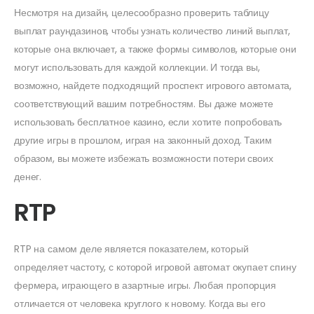
Несмотря на дизайн, целесообразно проверить таблицу
выплат раундазинов, чтобы узнать количество линий выплат,
которые она включает, а также формы символов, которые они
могут использовать для каждой коллекции. И тогда вы,
возможно, найдете подходящий проспект игрового автомата,
соответствующий вашим потребностям. Вы даже можете
использовать бесплатное казино, если хотите попробовать
другие игры в прошлом, играя на законный доход. Таким
образом, вы можете избежать возможности потери своих
денег.
RTP
RTP на самом деле является показателем, который
определяет частоту, с которой игровой автомат окупает спину
фермера, играющего в азартные игры. Любая пропорция
отличается от человека круглого к новому. Когда вы его