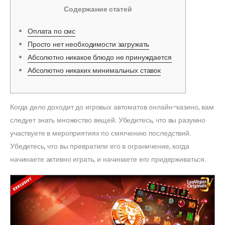
Содержание статей
Оплата по смс
Просто нет необходимости загружать
Абсолютно никакое блюдо не принуждается
Абсолютно никаких минимальных ставок
Когда дело доходит до игровых автоматов онлайн-казино, вам
следует знать множество вещей. Убедитесь, что вы разумно
участвуете в мероприятиях по смягчению последствий.
Убедитесь, что вы превратили его в ограничение, когда
начинаете активно играть, и начинаете его придерживаться.