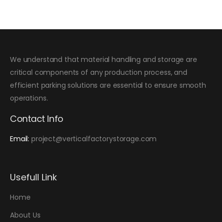
We understand that material handling and storage are
critical components of any production process, and
efficient parking solutions are essential to ensure smooth
operations.
Contact Info
Email:
project@verticalfactorystorage.com
Usefull Link
Home
About Us