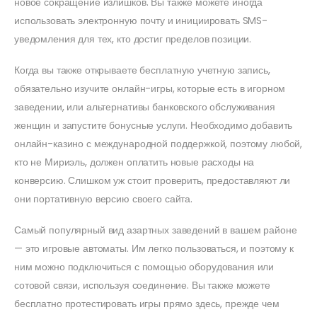
новое сокращение излишков. Вы также можете иногда
использовать электронную почту и инициировать SMS-
уведомления для тех, кто достиг пределов позиции.
Когда вы также открываете бесплатную учетную запись,
обязательно изучите онлайн-игры, которые есть в игорном
заведении, или альтернативы банковского обслуживания
женщин и запустите бонусные услуги. Необходимо добавить
онлайн-казино с международной поддержкой, поэтому любой,
кто не Мириэль, должен оплатить новые расходы на
конверсию. Слишком уж стоит проверить, предоставляют ли
они портативную версию своего сайта.
Самый популярный вид азартных заведений в вашем районе
— это игровые автоматы. Им легко пользоваться, и поэтому к
ним можно подключиться с помощью оборудования или
сотовой связи, используя соединение. Вы также можете
бесплатно протестировать игры прямо здесь, прежде чем