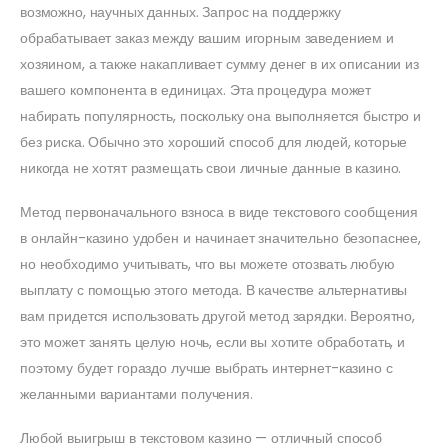
возможно, научных данных. Запрос на поддержку
обрабатывает заказ между вашим игорным заведением и
хозяином, а также накапливает сумму денег в их описании из
вашего компонента в единицах. Эта процедура может
набирать популярность, поскольку она выполняется быстро и
без риска. Обычно это хороший способ для людей, которые
никогда не хотят размещать свои личные данные в казино.
Метод первоначального взноса в виде текстового сообщения
в онлайн-казино удобен и начинает значительно безопаснее,
но необходимо учитывать, что вы можете отозвать любую
выплату с помощью этого метода. В качестве альтернативы
вам придется использовать другой метод зарядки. Вероятно,
это может занять целую ночь, если вы хотите обработать, и
поэтому будет гораздо лучше выбрать интернет-казино с
желанными вариантами получения.
Любой выигрыш в текстовом казино — отличный способ