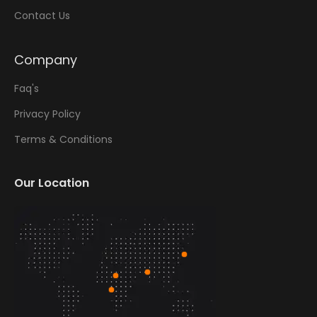
Contact Us
Company
Faq's
Privacy Policy
Terms & Conditions
Our Location