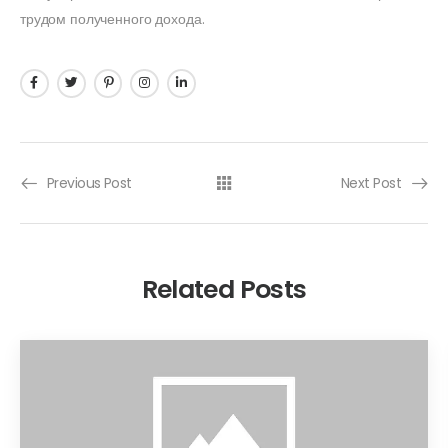
трудом полученного дохода.
Previous Post
Next Post
Related Posts