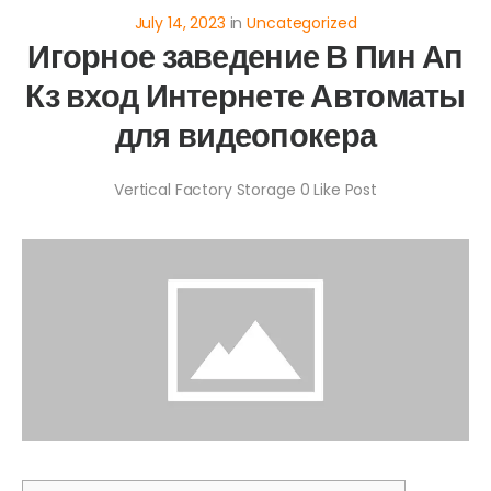
July 14, 2023
in
Uncategorized
Игорное заведение В Пин Ап
Кз вход Интернете Автоматы
для видеопокера
Vertical Factory Storage
0
Like Post