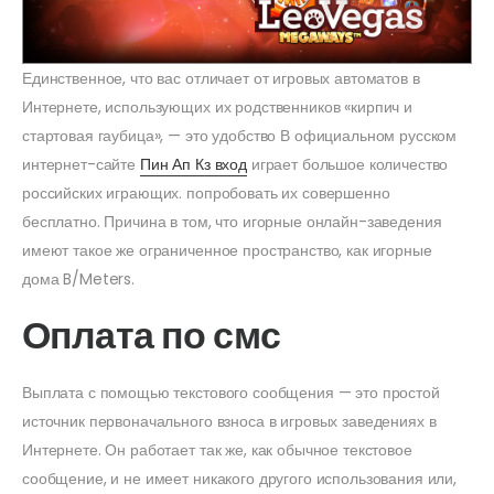
Единственное, что вас отличает от игровых автоматов в
Интернете, использующих их родственников «кирпич и
стартовая гаубица», — это удобство В официальном русском
интернет-сайте
Пин Ап Кз вход
играет большое количество
российских играющих. попробовать их совершенно
бесплатно. Причина в том, что игорные онлайн-заведения
имеют такое же ограниченное пространство, как игорные
дома B/Meters.
Оплата по смс
Выплата с помощью текстового сообщения — это простой
источник первоначального взноса в игровых заведениях в
Интернете. Он работает так же, как обычное текстовое
сообщение, и не имеет никакого другого использования или,