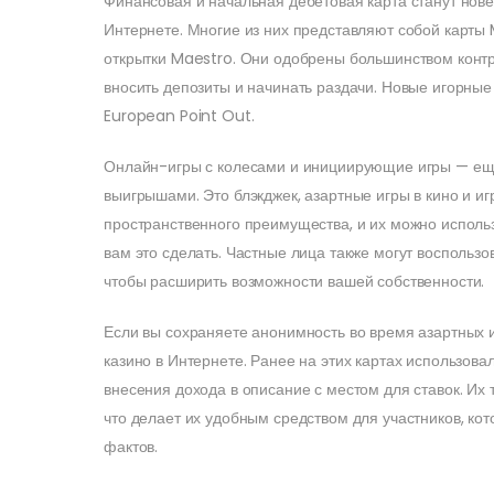
Финансовая и начальная дебетовая карта станут нов
Интернете. Многие из них представляют собой карты
открытки Maestro. Они одобрены большинством конт
вносить депозиты и начинать раздачи. Новые игорны
European Point Out.
Онлайн-игры с колесами и инициирующие игры — ещ
выигрышами. Это блэкджек, азартные игры в кино и иг
пространственного преимущества, и их можно использ
вам это сделать. Частные лица также могут воспользо
чтобы расширить возможности вашей собственности.
Если вы сохраняете анонимность во время азартных иг
казино в Интернете. Ранее на этих картах использов
внесения дохода в описание с местом для ставок. Их
что делает их удобным средством для участников, ко
фактов.