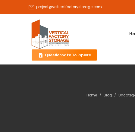
project@verticalfactorystorage.com
H
Questionnaire To Explore
/
/
Home
Blog
Uncatego