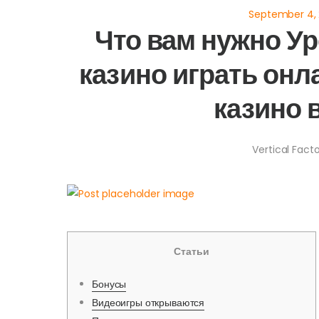
September 4,
Что вам нужно У
казино играть онла
казино 
Vertical Fact
Статьи
Бонусы
Видеоигры открываются