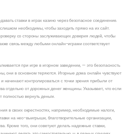
авать ставки в играх казино через безопасное соединение.
слишком необходимы, чтобы заходить прямо на их сайт.
ь проверку со стороны заслуживающих доверия людей, чтобы
 также связь между любыми онлайн-играми соответствует
алкивается при игре в игорном заведении, — это безопасность
дны, они в основном теряются. Игорные дома онлайн чувствуют
ы и начинают контролироваться с точки зрения прибыли от
тва отдельно от дорожных денег женщины. Указывает, что если
т полностью вернуть деньги.
ия в своих окрестностях, например, необходимые налоги,
ставки на нео-выигрыши, благотворительные организации,
а. Кроме того, они советуют делать надежные ставки,
начинают делать это самостоятельно — в разных случаях