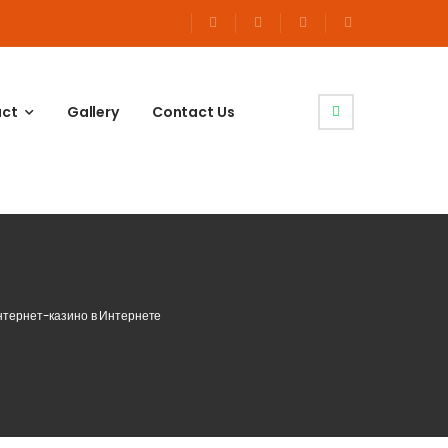
uct
Gallery
Contact Us
интернет-казино в Интернете