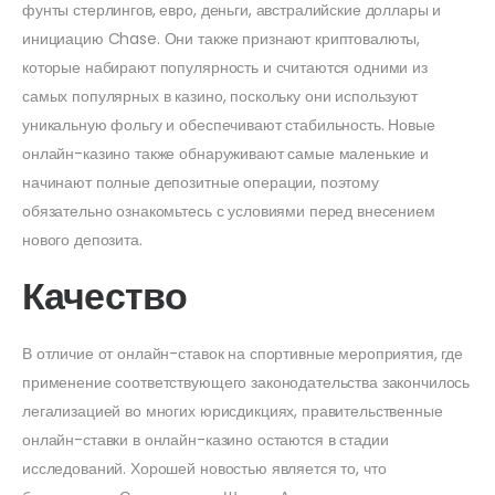
фунты стерлингов, евро, деньги, австралийские доллары и
инициацию Chase. Они также признают криптовалюты,
которые набирают популярность и считаются одними из
самых популярных в казино, поскольку они используют
уникальную фольгу и обеспечивают стабильность. Новые
онлайн-казино также обнаруживают самые маленькие и
начинают полные депозитные операции, поэтому
обязательно ознакомьтесь с условиями перед внесением
нового депозита.
Качество
В отличие от онлайн-ставок на спортивные мероприятия, где
применение соответствующего законодательства закончилось
легализацией во многих юрисдикциях, правительственные
онлайн-ставки в онлайн-казино остаются в стадии
исследований. Хорошей новостью является то, что