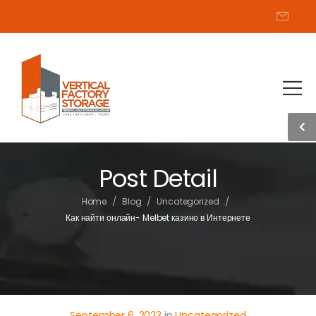
Post Detail
/
/
/
Home
Blog
Uncategorized
Как найти онлайн- Melbet казино в Интернете
September 6, 2023
in
Uncategorized