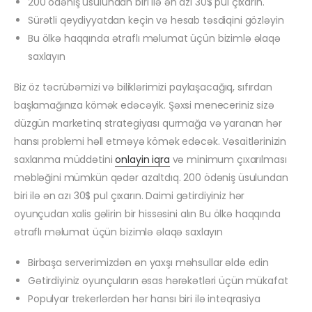
200 ödəniş üsulundan biri ilə ən azı 30$ pul çıxarın.
Sürətli qeydiyyatdan keçin və hesab təsdiqini gözləyin
Bu ölkə haqqında ətraflı məlumat üçün bizimlə əlaqə
saxlayın
Biz öz təcrübəmizi və biliklərimizi paylaşacağıq, sıfırdan
başlamağınıza kömək edəcəyik. Şəxsi meneceriniz sizə
düzgün marketinq strategiyası qurmağa və yaranan hər
hansı problemi həll etməyə kömək edəcək. Vəsaitlərinizin
saxlanma müddətini
onlayin iqra
və minimum çıxarılması
məbləğini mümkün qədər azaltdıq. 200 ödəniş üsulundan
biri ilə ən azı 30$ pul çıxarın. Daimi gətirdiyiniz hər
oyunçudan xalis gəlirin bir hissəsini alın Bu ölkə haqqında
ətraflı məlumat üçün bizimlə əlaqə saxlayın
Birbaşa serverimizdən ən yaxşı məhsullar əldə edin
Gətirdiyiniz oyunçuların əsas hərəkətləri üçün mükafat
Populyar trekerlərdən hər hansı biri ilə inteqrasiya