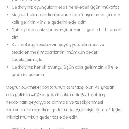
Gətirdiyiniz oyunçuların əsas hərəkətləri üçün mükafat
Məşhur bukmeker kontorunun tərəfdaşı olun və şirkətin
xalis gəlirinin 40%-ə qədərini əldə edin
Daimi gətirdiyiniz hər oyunçudan xalis gəlirin bir hissəsini
alın
Biz tərəfdaş hesabınızın qeydiyyata alınması və
təsdiqlənməsi mexanizmini mümkün qədər
sadələşdirmişik.
Gətirdiyiniz hər bir oyunçu üçün xalis gəlirimizin 40%-ə
qədərini qazanın
Məşhur bukmeker kontorunun tərəfdaşı olun və şirkətin
xalis gəlirinin 40%-ə qədərini əldə edin Biz tərəfdaş
hesabınızın qeydiyyata alınması və təsdiqlənməsi
mexanizmini mümkün qədər sadələşdirmişik. İlk tərəfdaşlıq
linkinizi mümkün qədər tez əldə edin.