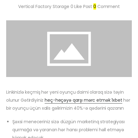
Vertical Factory Storage
0
Like Post
0
Comment
Linkinizlə keçmiş hər yeni oyunçu daimi olaraq sizə təyin
olunur Gətirdiyiniz
heç-heçəyə qarşı mərc etmək 1xbet
hər
bir oyunçu üçün xalis gəlirimizin 40%-ə qədərini qazanın
Şəxsi meneceriniz sizə düzgün marketinq strategiyası
qurmağa və yaranan hər hansı problemi həll etməyə
kömək edəcək.