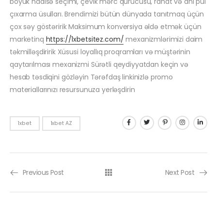
böyük hadisə seçimi, çevik mərc qurucusu, rahat və ani pul
çıxarma üsulları. Brendimizi bütün dünyada tanıtmaq üçün
çox səy göstəririk Maksimum konversiya əldə etmək üçün
marketinq
https://1xbetsitez.com/
mexanizmlərimizi daim
təkmilləşdiririk Xüsusi loyallıq proqramları və müştərinin
qaytarılması mexanizmi Sürətli qeydiyyatdan keçin və
hesab təsdiqini gözləyin Tərəfdaş linkinizlə promo
materiallarınızı resursunuza yerləşdirin
1xbet
1xbet AZ
Previous Post
Next Post