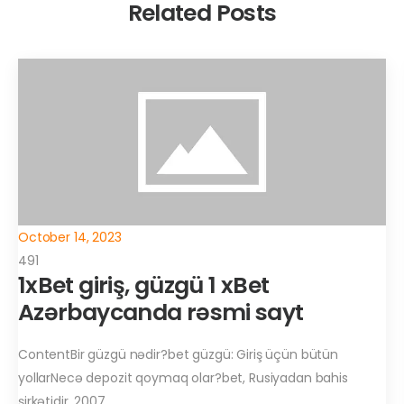
Related Posts
October 14, 2023
491
1xBet giriş, güzgü 1 xBet
Azərbaycanda rəsmi sayt
ContentBir güzgü nədir?bet güzgü: Giriş üçün bütün
yollarNecə depozit qoymaq olar?bet, Rusiyadan bahis
şirkətidir. 2007…