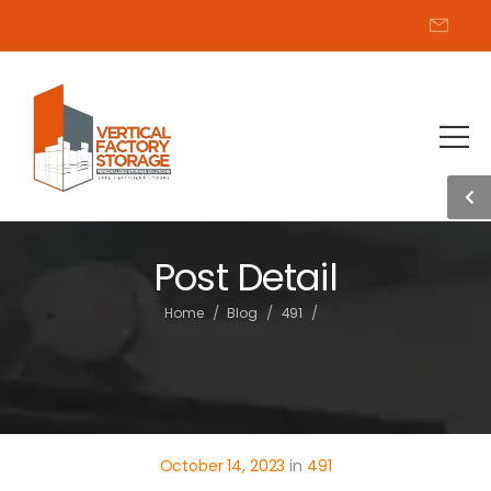
Post Detail
/
/
/
Home
Blog
491
October 14, 2023
in
491