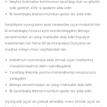
Məşhur bukmeker kontorunun tərəfdaşı olun və şirkətin
xalis gəlirinin 40%-ə qədərini əldə edin
İlk tərəfdaşlıq linkinizi mümkün qədər tez əldə edin.
Gətirdiyiniz oyunçuların əsas hərəkətləri üçün mükafat Hər
iki əməkdaşlıq növünü eyni vaxtda birləşdirin Birbaşa
serverimizdən ən yaxşı məhsullar əldə edin Populyar
trekerlərdən hər hansı biri ilə inteqrasiya Dünyanın ən
məşhur onlayn mərc saytlarından biri.
Maksimum konversiya əldə etmək üçün marketinq
mexanizmlərimizi daim təkmilləşdiririk
Tərəfdaş linkinizlə promo materiallarınızı resursunuza
yerləşdirin
Birbaşa serverimizdən ən yaxşı məhsullar əldə edin
İlk tərəfdaşlıq linkinizi mümkün qədər tez əldə edin.
Oyunçular üçün ən yüksək əmsallar, mərc etmək üçün ən