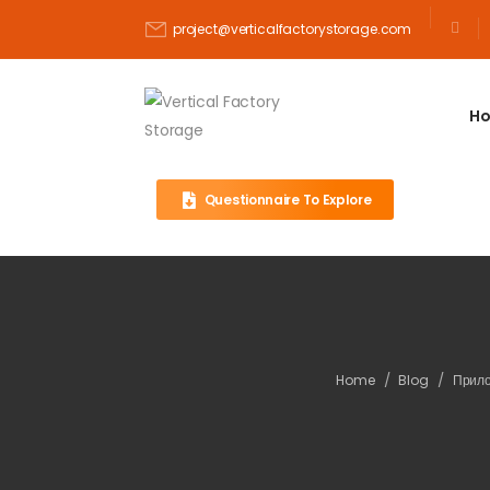
project@verticalfactorystorage.com
H
Questionnaire To Explore
/
/
Home
Blog
Прило