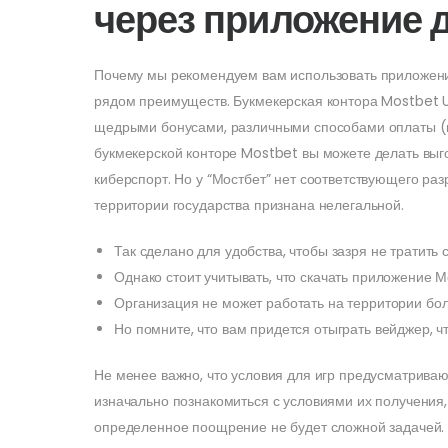
через приложение 
Почему мы рекомендуем вам использовать приложени
рядом преимуществ. Букмекерская контора Mostbet UZ
щедрыми бонусами, различными способами оплаты (
букмекерской конторе Mostbet вы можете делать выго
киберспорт. Но у “Мостбет” нет соответствующего ра
территории государства признана нелегальной.
Так сделано для удобства, чтобы зазря не тратить
Однако стоит учитывать, что скачать приложение М
Организация не может работать на территории бол
Но помните, что вам придется отыграть вейджер, ч
Не менее важно, что условия для игр предусматрива
изначально познакомиться с условиями их получения,
определенное поощрение не будет сложной задачей. 