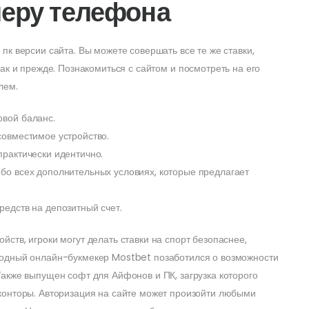
меру телефона
пк версии сайта. Вы можете совершать все те же ставки,
как и прежде. Познакомиться с сайтом и посмотреть на его
лем.
овой баланс.
совместимое устройство.
практически идентично.
обо всех дополнительных условиях, которые предлагает
редств на депозитный счет.
ств, игроки могут делать ставки на спорт безопаснее,
родный онлайн-букмекер Mostbet позаботился о возможности
акже выпущен софт для Айфонов и ПК, загрузка которого
конторы. Авторизация на сайте может произойти любыми