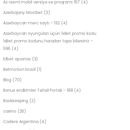
Az rəsmi mobil versiya və proqramı 167
(4)
Azerbajany Mostbet
(3)
Azərbaycan mərc saytı – 132
(4)
Azərbaycan oyunçuları üçün 1xBet promo kodu
1xBet promo kodunu haradan tapa bilərsiniz –
596
(4)
b1bet apostas
(3)
Betmotion brazil
(1)
Blog
(70)
Bonus endirimler Təhsil Portalı – 188
(4)
Bookkeeping
(2)
casino
(26)
Codere Argentina
(4)