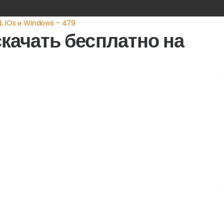
, IOs и Windows - 479
скачать бесплатно на