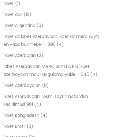
1xbet
(1)
1xbet apk
(12)
1xbet Argentina
(6)
1xbet az 1xbet Azerbaycan,1xbet az merc saytı,
en yaxsi bukmeker – 896
(4)
1xbet Azerbajan
(2)
1Xbet Azerbaycan MƏRC SAYTI GİRİŞ 1xbet
azerbaycan mobil uygulama yukle – 646
(4)
1xbet Azerbaydjan
(8)
1xBet Azərbaycan: rəsmi saytın nəzərdən
keçirilməsi 901
(4)
1xbet Bangladesh
(4)
1xbet Brazil
(3)