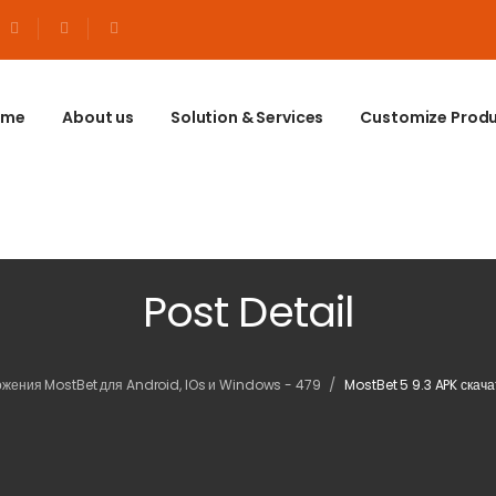
ome
About us
Solution & Services
Customize Prod
Post Detail
/
жения MostBet для Android, IOs и Windows - 479
MostBet 5 9.3 APK скач