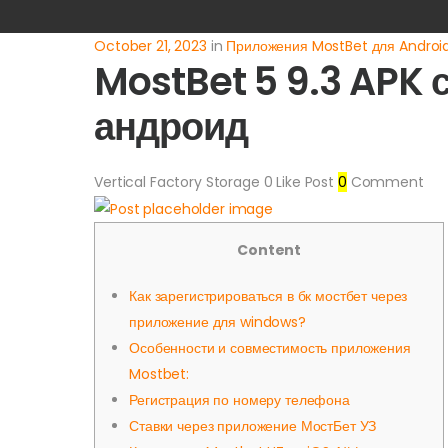
October 21, 2023
in
Приложения MostBet для Android
MostBet 5 9.3 APK 
андроид
Vertical Factory Storage
0
Like Post
0
Comment
Content
Как зарегистрироваться в бк мостбет через
приложение для windows?
Особенности и совместимость приложения
Mostbet:
Регистрация по номеру телефона
Ставки через приложение МостБет УЗ