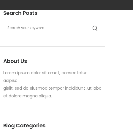
Search Posts
About Us
Lorem ipsum dolor sit amet, consectetur
adipisc
glelit, sed do eiusmod tempor incididunt .ut labo
et dolore magna aliqua.
Blog Categories