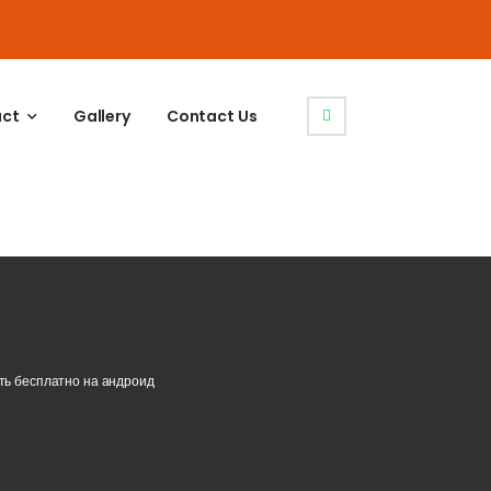
uct
Gallery
Contact Us
ать бесплатно на андроид